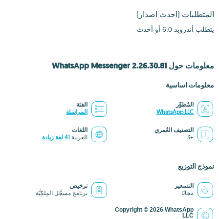
المتطلبات
(احدث اصدار)
يتطلب أندرويد 6.0 أو أحدث
معلومات حول WhatsApp Messenger 2.26.30.81
معلومات اساسية
المُطوِّر
الفئة
WhatsApp LLC
المراسلة
التصنيف العُمري
اللغات
+3
العربية
41 لغة زيادة
نموذج التوزيع
التسعير
ترخيص
مجانًا
برنامج مسجَّل المِلكِيَّة
Copyright © 2026 WhatsApp
LLC