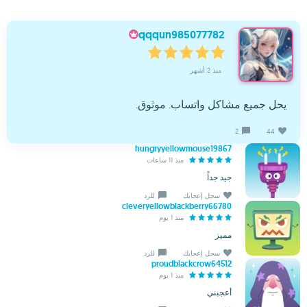
qqqun985077782
منذ 2 أشهر
يحل جميع مشاكل واتساب. موثوق.
2
44
hungryyellowmouse19867
منذ 11 ساعات
جيد جداً
سجل إعجابك
للرد
cleveryellowblackberry66780
منذ 1 يوم
مميز
سجل إعجابك
للرد
proudblackcrow64512
منذ 1 يوم
أعجبني