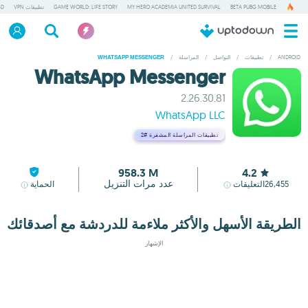
BETA PUBG MOBILE
MY HERO ACADEMIA UNITED SURVIVAL
GAME WORLD: LIFE STORY
تطبيقات VPN
GD
ANDROID
/
تطبيقات
/
التواصل
/
المراسلة
/
WHATSAPP MESSENGER
WhatsApp Messenger
2.26.30.81
WhatsApp LLC
تطبيقات المراسلة المشفرة
#2
958.3 M
4.2
عدد مرات التنزيل
26,455
التعليقات
الحماية
الطريقة الأسهل والأكثر ملاءمة للدردشة مع أصدقائك
الإشهار