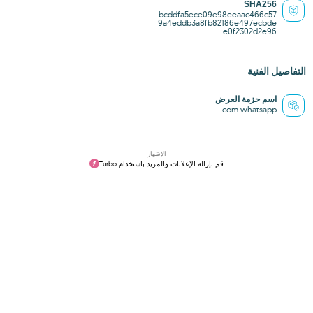
SHA256
bcddfa5ece09e98eeaac466c57
9a4eddb3a8fb82186e497ecbde
e0f2302d2e96
التفاصيل الفنية
اسم حزمة العرض
com.whatsapp
الإشهار
قم بإزالة الإعلانات والمزيد باستخدام Turbo