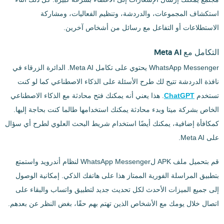
استكشاف المجموعات، والدردشة، وتنظيم الفعاليات، ومشاركة
الاستطلاعات أو التفاعل مع رسائل من أشخاص آخرين.
التكامل مع Meta AI
WhatsApp Messenger يحتوي على تكامل Meta AI. الدائرة الزرقاء في
نافذة الدردشة تتيح لك طرح الأسئلة على الذكاء الاصطناعي كما لو كنت
تستخدم
ChatGPT
. هذا يعني أنه يمكنك فتح محادثة مع الذكاء الاصطناعي
الخاص بشركة ميتا وبدء محادثة يمكنك استخدامها طالما كنت بحاجة إليها.
كمكافأة إضافية، يمكنك أيضًا استخدام شريط البحث العلوي لطرح أي سؤال
على Meta AI.
قم بتحميل ملف APK لWhatsApp Messenger لنظام أندرويد واستمتع
بتطبيق المراسلة الفورية الممتاز هذا على هاتفك الذكي. إمكانية الوصول
إلى جميع الميزات الأحدث لكل تحديث جديد لتطبيق واتساب والبقاء على
اتصال خلال يومك مع الأشخاص الذين تهتم بهم حقًا، بغض النظر عن بعدهم.