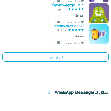
سجل إعجابك
للرد
angrybrowngrape63459
منذ 1 يوم
جيد جدًا
سجل إعجابك
1
oldpurplemouse70557
منذ 2 أيام
جيد جدًا
سجل إعجابك
للرد
عرض المزيد
مماثل لـ WhatsApp Messenger