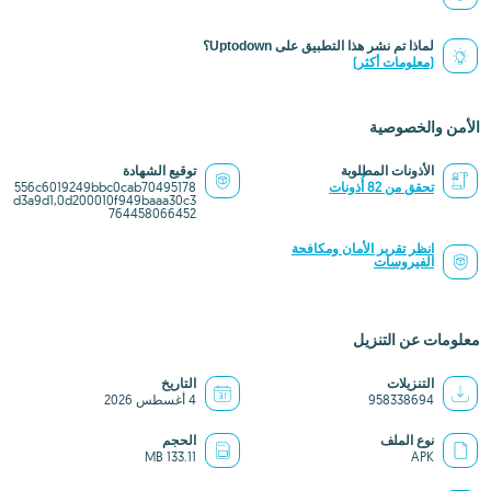
لماذا تم نشر هذا التطبيق على Uptodown؟
(معلومات أكثر)
الأمن والخصوصية
الأذونات المطلوبة
توقيع الشهادة
تحقق من 82 أُذونات
556c6019249bbc0cab70495178
d3a9d1,0d200010f949baaa30c3
764458066452
انظر تقرير الأمان ومكافحة
الفيروسات
معلومات عن التنزيل
التنزيلات
التاريخ
958338694
4 أغسطس 2026
نوع الملف
الحجم
133.11 MB
APK