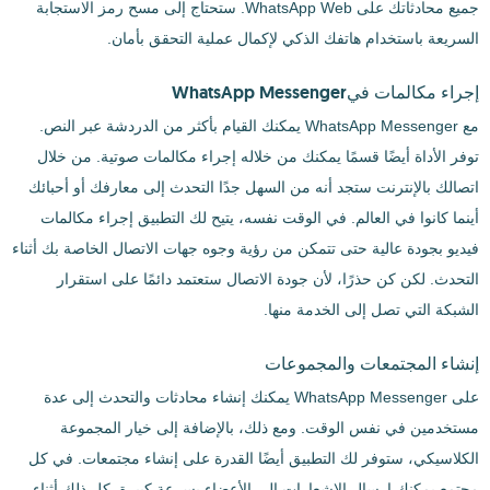
جميع محادثاتك على WhatsApp Web. ستحتاج إلى مسح رمز الاستجابة
السريعة باستخدام هاتفك الذكي لإكمال عملية التحقق بأمان.
إجراء مكالمات فيWhatsApp Messenger
مع WhatsApp Messenger يمكنك القيام بأكثر من الدردشة عبر النص.
توفر الأداة أيضًا قسمًا يمكنك من خلاله إجراء مكالمات صوتية. من خلال
اتصالك بالإنترنت ستجد أنه من السهل جدًا التحدث إلى معارفك أو أحبائك
أينما كانوا في العالم. في الوقت نفسه، يتيح لك التطبيق إجراء مكالمات
فيديو بجودة عالية حتى تتمكن من رؤية وجوه جهات الاتصال الخاصة بك أثناء
التحدث. لكن كن حذرًا، لأن جودة الاتصال ستعتمد دائمًا على استقرار
الشبكة التي تصل إلى الخدمة منها.
إنشاء المجتمعات والمجموعات
على WhatsApp Messenger يمكنك إنشاء محادثات والتحدث إلى عدة
مستخدمين في نفس الوقت. ومع ذلك، بالإضافة إلى خيار المجموعة
الكلاسيكي، ستوفر لك التطبيق أيضًا القدرة على إنشاء مجتمعات. في كل
مجتمع يمكنك إرسال الإشعارات إلى الأعضاء بسرعة كبيرة. كل ذلك أثناء