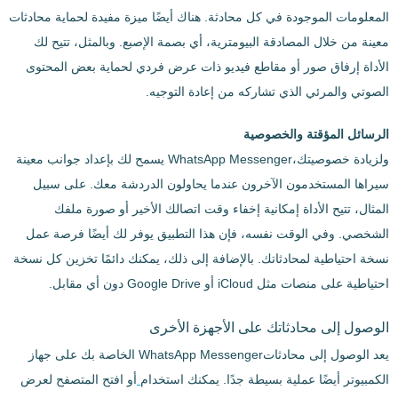
المعلومات الموجودة في كل محادثة. هناك أيضًا ميزة مفيدة لحماية محادثات
معينة من خلال المصادقة البيومترية، أي بصمة الإصبع. وبالمثل، تتيح لك
الأداة إرفاق صور أو مقاطع فيديو ذات عرض فردي لحماية بعض المحتوى
الصوتي والمرئي الذي تشاركه من إعادة التوجيه.
الرسائل المؤقتة والخصوصية
ولزيادة خصوصيتك،WhatsApp Messenger يسمح لك بإعداد جوانب معينة
سيراها المستخدمون الآخرون عندما يحاولون الدردشة معك. على سبيل
المثال، تتيح الأداة إمكانية إخفاء وقت اتصالك الأخير أو صورة ملفك
الشخصي. وفي الوقت نفسه، فإن هذا التطبيق يوفر لك أيضًا فرصة عمل
نسخة احتياطية لمحادثاتك. بالإضافة إلى ذلك، يمكنك دائمًا تخزين كل نسخة
احتياطية على منصات مثل iCloud أو Google Drive دون أي مقابل.
الوصول إلى محادثاتك على الأجهزة الأخرى
يعد الوصول إلى محادثاتWhatsApp Messenger الخاصة بك على جهاز
الكمبيوتر أيضًا عملية بسيطة جدًا. يمكنك استخدام
أو افتح المتصفح لعرض