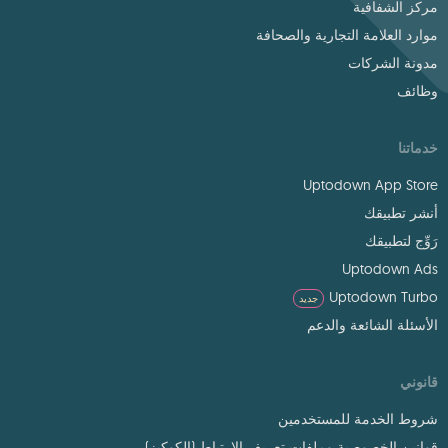
مركز الشفافية
موارد العلامة التجارية والصحافة
مدونة الشركات
وظائف
خدماتنا
Uptodown App Store
أنشر تطبيقك
رَوِّج لتطبيقك
Uptodown Ads
Uptodown Turbo
جديد
الأسئلة الشائعة والدعم
قانوني
شروط الخدمة للمستخدمين
قوانين الخصوصية وملفات تعريف الارتباط (الكوكيز)