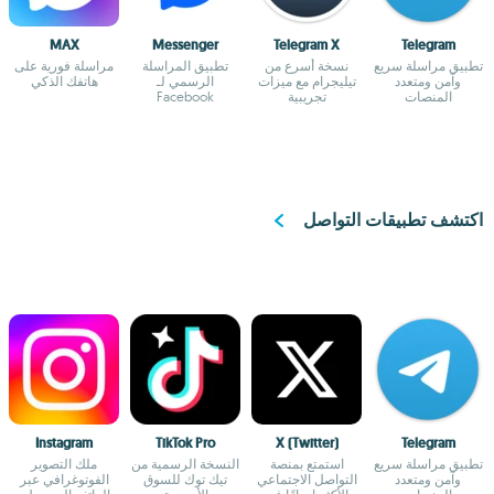
MAX
Messenger
Telegram X
Telegram
تطبيق مراسلة سريع
نسخة أسرع من
تطبيق المراسلة
مراسلة فورية على
وآمن ومتعدد
تيليجرام مع ميزات
الرسمي لـ
هاتفك الذكي
المنصات
تجريبية
Facebook
اكتشف تطبيقات التواصل
Instagram
TikTok Pro
X (Twitter)
Telegram
تطبيق مراسلة سريع
استمتع بمنصة
النسخة الرسمية من
ملك التصوير
وآمن ومتعدد
التواصل الاجتماعي
تيك توك للسوق
الفوتوغرافي عبر