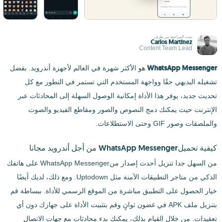
تمت المراجعة من طرف
Carlos Martínez
Content Team Lead
WhatsApp Messenger
هو
الأكثر شهرة في العالم لأجهزة أندرويد. بفضل
تشغيله البديهي حقًا وواجهة المستخدم التي تستمر في التطور مع كل
تحديث جديد، يوفر هذا الأداة إمكانية الوصول السهلة إلى المحادثات عبر
الإنترنت حيث يمكنك دمج النصوص والصور ومقاطع الفيديو والصوت
والملصقات وصور GIF وحتى الاستطلاعات.
كيفية تحميلWhatsApp Messenger من أجل أندرويد مجانا
من السهل جدا تنزيل أحدث إصدار منWhatsApp Messenger على هاتفك
الذكي من متاجر التطبيقات الآمنة مثل Uptodown. ومع ذلك، لديك أيضًا
خيار الحصول على التطبيق مباشرة من الموقع الرسمي للأداة. ببساطة قم
بتنزيل ملف APK في غضون ثوانٍ وقم بتثبيت الأداة على جهازك دون أي
تعقيدات. من خلال القيام بذلك، يمكنك بدء محادثات مع جهات الاتصال